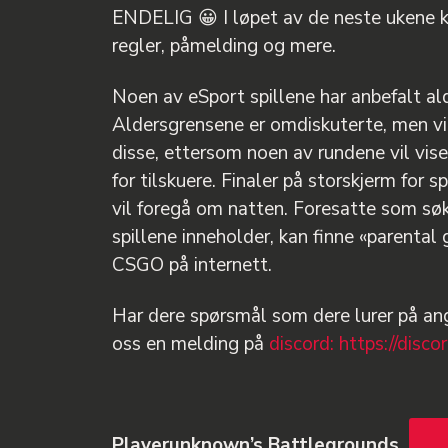
ENDELIG 😀 I løpet av de neste ukene 
regler, påmelding og mere.
Noen av eSport spillene har anbefalt al
Aldersgrensene er omdiskuterte, men vi
disse, ettersom noen av rundene vil vise
for tilskuere. Finaler på storskjerm for 
vil foregå om natten. Foresatte som sø
spillene inneholder, kan finne «parental
CSGO på internett.
Har dere spørsmål som dere lurer på an
oss en melding på
discord: https://disc
Playerunknown’s Battlegrounds
P