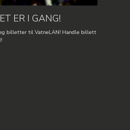
ET ER I GANG!
g billetter til VatneLAN! Handle billett
!