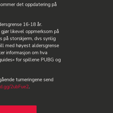
kommer det oppdatering på
dersgrense 16-18 år.
 gjør likevel oppmerksom på
s på storskjerm, dvs synlig
spill med høyest aldersgrense
ker informasjon om hva
 guides» for spillene PUBG og
gående turneringene send
ord.gg/2ubFue2
.
åmelding åpen